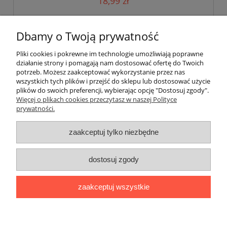
18,99 zł
do koszyka
Dbamy o Twoją prywatność
Pliki cookies i pokrewne im technologie umożliwiają poprawne
działanie strony i pomagają nam dostosować ofertę do Twoich
potrzeb. Możesz zaakceptować wykorzystanie przez nas
wszystkich tych plików i przejść do sklepu lub dostosować użycie
plików do swoich preferencji, wybierając opcję "Dostosuj zgody".
Pomoc
Więcej o plikach cookies przeczytasz w naszej Polityce
prywatności.
Moje konto
zaakceptuj tylko niezbędne
Płatności i dostawa
dostosuj zgody
Informacje
zaakceptuj wszystkie
O nas
pokaż pełną wersję strony