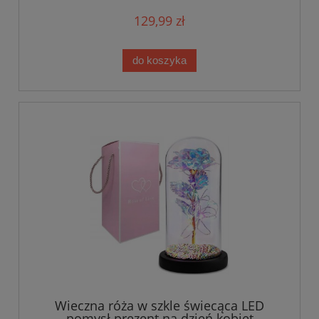
129,99 zł
do koszyka
Wieczna róża w szkle świecąca LED
pomysł prezent na dzień kobiet