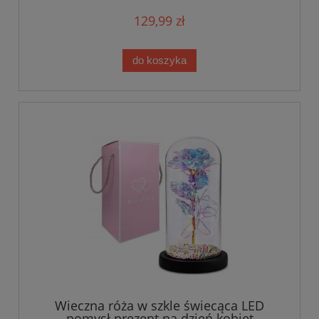
129,99 zł
do koszyka
Wieczna róża w szkle świecąca LED
pomysł prezent na dzień kobiet