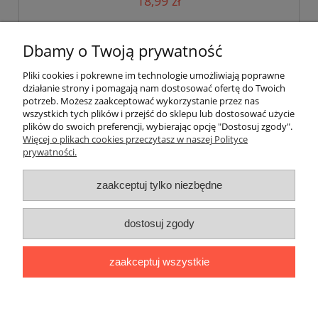
18,99 zł
do koszyka
Dbamy o Twoją prywatność
Pliki cookies i pokrewne im technologie umożliwiają poprawne
działanie strony i pomagają nam dostosować ofertę do Twoich
potrzeb. Możesz zaakceptować wykorzystanie przez nas
wszystkich tych plików i przejść do sklepu lub dostosować użycie
plików do swoich preferencji, wybierając opcję "Dostosuj zgody".
Pomoc
Więcej o plikach cookies przeczytasz w naszej Polityce
prywatności.
Moje konto
zaakceptuj tylko niezbędne
Płatności i dostawa
dostosuj zgody
Informacje
zaakceptuj wszystkie
O nas
pokaż pełną wersję strony