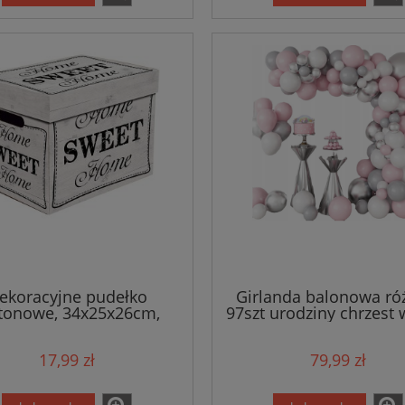
ekoracyjne pudełko
Girlanda balonowa r
tonowe, 34x25x26cm,
97szt urodziny chrzest 
Sweet Home - białe
17,99 zł
79,99 zł