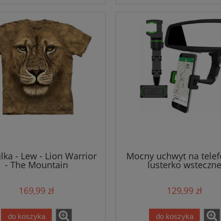
lka - Lew - Lion Warrior
Mocny uchwyt na telef
- The Mountain
lusterko wsteczn
169,99 zł
129,99 zł
do koszyka
do koszyka