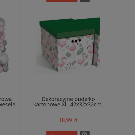
óżowa
Dekoracyjne pudełko
wesele
kartonowe XL, 42x32x32cm,
flamingi
18,99 zł