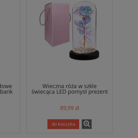
dowe
Wieczna róża w szkle
rbank
świecąca LED pomysł prezent
na dzień kobiet
89,99 zł
do koszyka