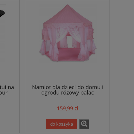
tui na
Namiot dla dzieci do domu i
our
ogrodu różowy pałac
159,99 zł
do koszyka