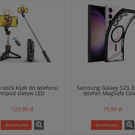
e-stick kijek do telefonu
Samsung Galaxy S23, E
tripod statyw LED
telefon MagSafe Col
129,99 zł
79,99 zł
do koszyka
do koszyka