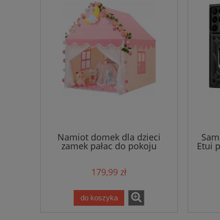
Namiot domek dla dzieci
Sams
zamek pałac do pokoju
Etui 
ogrodu domu + lampki LED
róż
179,99 zł
do koszyka