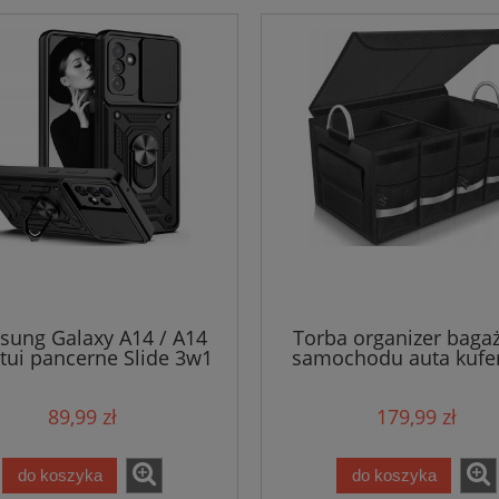
ung Galaxy A14 / A14
Torba organizer baga
Etui pancerne Slide 3w1
samochodu auta kufe
Ring
89,99 zł
179,99 zł
do koszyka
do koszyka