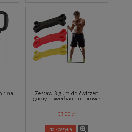
on na
Zestaw 3 gum do ćwiczeń
e
gumy powerband oporowe
99,00 zł
do koszyka