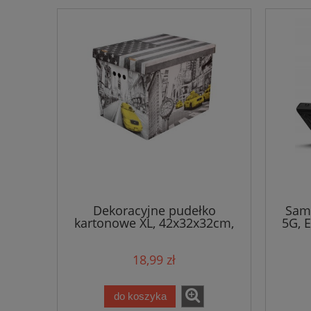
Dekoracyjne pudełko
Sams
kartonowe XL, 42x32x32cm,
5G, 
New York / Nowy Jork
18,99 zł
do koszyka