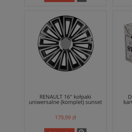
RENAULT 16'' kołpaki
D
uniwersalne (komplet) sunset
kar
179,99 zł