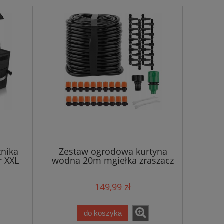
żnika
Zestaw ogrodowa kurtyna
r XXL
wodna 20m mgiełka zraszacz
ogrodowy
149,99 zł
do koszyka