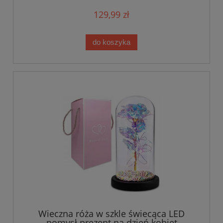
129,99 zł
do koszyka
Wieczna róża w szkle świecąca LED
pomysł prezent na dzień kobiet