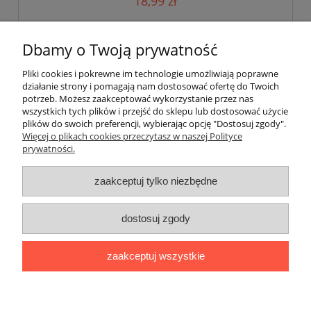
18,99 zł
do koszyka
Dbamy o Twoją prywatność
Pliki cookies i pokrewne im technologie umożliwiają poprawne
działanie strony i pomagają nam dostosować ofertę do Twoich
potrzeb. Możesz zaakceptować wykorzystanie przez nas
wszystkich tych plików i przejść do sklepu lub dostosować użycie
plików do swoich preferencji, wybierając opcję "Dostosuj zgody".
Pomoc
Więcej o plikach cookies przeczytasz w naszej Polityce
prywatności.
Moje konto
zaakceptuj tylko niezbędne
Płatności i dostawa
dostosuj zgody
Informacje
zaakceptuj wszystkie
O nas
pokaż pełną wersję strony