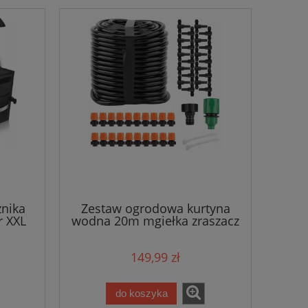
żnika
Zestaw ogrodowa kurtyna
r XXL
wodna 20m mgiełka zraszacz
ogrodowy
149,99 zł
do koszyka