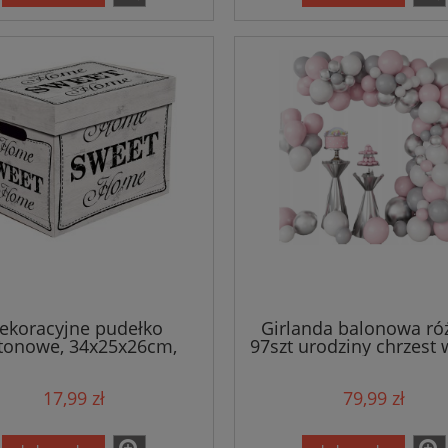
ekoracyjne pudełko
Girlanda balonowa r
tonowe, 34x25x26cm,
97szt urodziny chrzest 
Sweet Home - białe
17,99 zł
79,99 zł