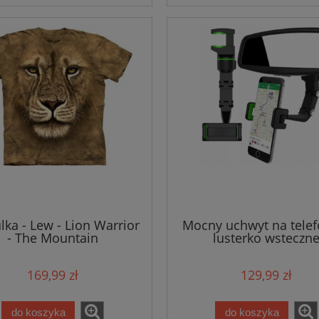
lka - Lew - Lion Warrior
Mocny uchwyt na telef
- The Mountain
lusterko wsteczn
169,99 zł
129,99 zł
do koszyka
do koszyka