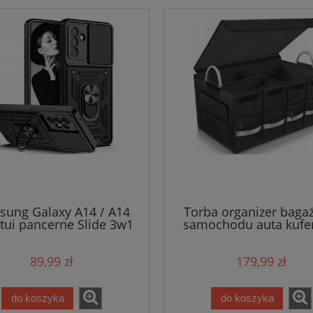
ung Galaxy A14 / A14
Torba organizer baga
Etui pancerne Slide 3w1
samochodu auta kufe
Ring
89,99 zł
179,99 zł
do koszyka
do koszyka