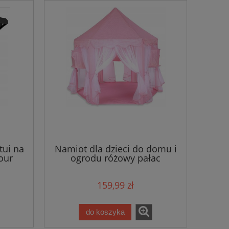
tui na
Namiot dla dzieci do domu i
our
ogrodu różowy pałac
159,99 zł
do koszyka