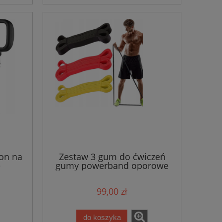
on na
Zestaw 3 gum do ćwiczeń
e
gumy powerband oporowe
99,00 zł
do koszyka