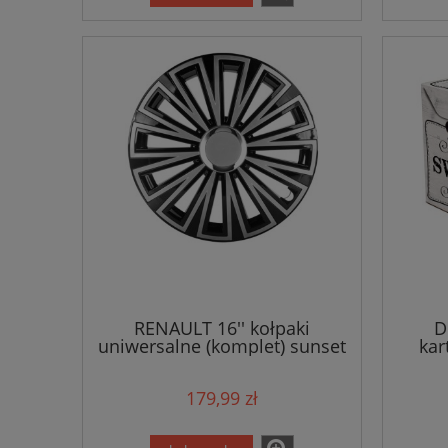
RENAULT 16'' kołpaki
D
uniwersalne (komplet) sunset
kar
179,99 zł