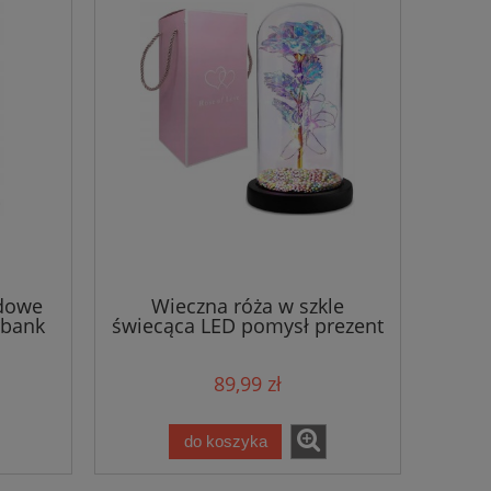
dowe
Wieczna róża w szkle
rbank
świecąca LED pomysł prezent
na dzień kobiet
89,99 zł
do koszyka