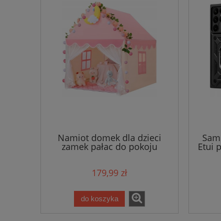
Namiot domek dla dzieci
Sams
zamek pałac do pokoju
Etui 
ogrodu domu + lampki LED
róż
179,99 zł
do koszyka