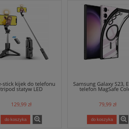
e-stick kijek do telefonu
Samsung Galaxy S23, E
tripod statyw LED
telefon MagSafe Col
129,99 zł
79,99 zł
do koszyka
do koszyka