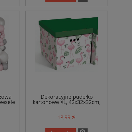
óżowa
Dekoracyjne pudełko
wesele
kartonowe XL, 42x32x32cm,
flamingi
18,99 zł