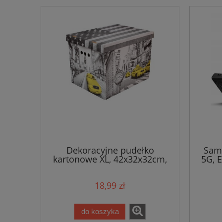
Dekoracyjne pudełko
Sams
kartonowe XL, 42x32x32cm,
5G, 
New York / Nowy Jork
18,99 zł
do koszyka